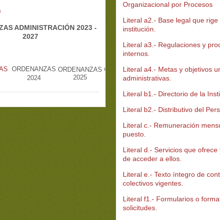
Organizacional por Procesos
s
Literal a2.- Base legal que rige 
AS ADMINISTRACIÓN 2023 -
institución.
2027
Literal a3.- Regulaciones y pr
internos.
Literal a4.- Metas y objetivos 
AS
ORDENANZAS
ORDENANZAS
ORDENANZAS
ORDENANZAS
2025
2026
2027
administrativas.
2024
Literal b1.- Directorio de la Inst
Literal b2.- Distributivo del Per
Literal c.- Remuneración mens
puesto.
Literal d.- Servicios que ofrece
de acceder a ellos.
Literal e.- Texto íntegro de con
colectivos vigentes.
Literal f1.- Formularios o form
solicitudes.