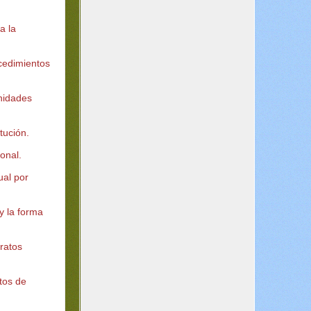
a la
ocedimientos
unidades
itución.
sonal.
ual por
 y la forma
tratos
atos de