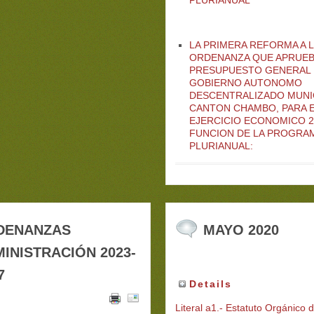
LA PRIMERA REFORMA A L
ORDENANZA QUE APRUEB
PRESUPUESTO GENERAL 
GOBIERNO AUTONOMO
DESCENTRALIZADO MUNIC
CANTON CHAMBO, PARA 
EJERCICIO ECONOMICO 2
FUNCION DE LA PROGRA
PLURIANUAL:
DENANZAS
MAYO 2020
INISTRACIÓN 2023-
7
Details
Literal a1.- Estatuto Orgánico 