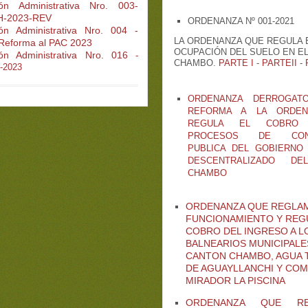
ión Administrativa Nro. 003-
-2023-REV
ORDENANZA Nº 001-2021
ón Administrativa Nro. 004
-
LA ORDENANZA QUE REGULA 
Reforma al PAC 2023
OCUPACIÓN DEL SUELO EN E
ón Administrativa Nro. 016
-
CHAMBO.
PARTE I
-
PARTEII
-
2023
ORDENANZA DERROGAT
REFORMA A LA ORDEN
REGULA EL COBRO
PROCESOS DE CONT
PUBLICA DEL GOBIERNO
DESCENTRALIZADO DE
CHAMBO
ORDENANZA QUE REGLAM
FUNCIONAMIENTO Y REG
COBRO DEL INGRESO A L
BALNEARIOS MUNICIPALE
CANTON CHAMBO, AGUA 
DE AGUAYLLANCHI Y CO
MIRADOR LA PISCINA
ORDENANZA QUE R