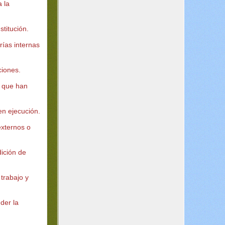
a la
stitución.
rías internas
ciones.
s que han
en ejecución.
 externos o
ición de
 trabajo y
der la