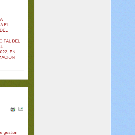
A
A EL
DEL
IPAL DEL
EL
022, EN
MACION
de gestión