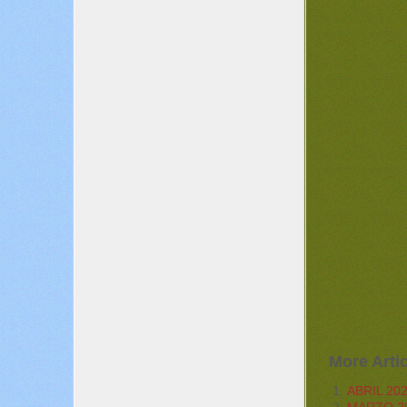
More Artic
ABRIL 20
MARZO 2