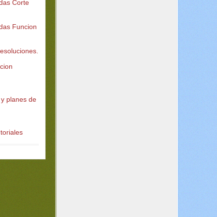
adas Corte
adas Funcion
 resoluciones.
acion
 y planes de
toriales