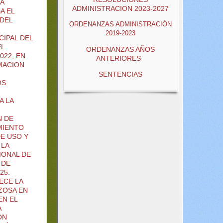
A
ADMINISTRACION 2023-2027
A EL
DEL
ORDENANZAS ADMINISTRACIÓN
2019-2023
IPAL DEL
EL
ORDENANZAS AÑOS
022, EN
ANTERIORES
MACION
SENTENCIAS
OS
A LA
N DE
MIENTO
DE USO Y
 LA
IONAL DE
 DE
25.
ECE LA
ZOSA EN
EN EL
A
ÓN