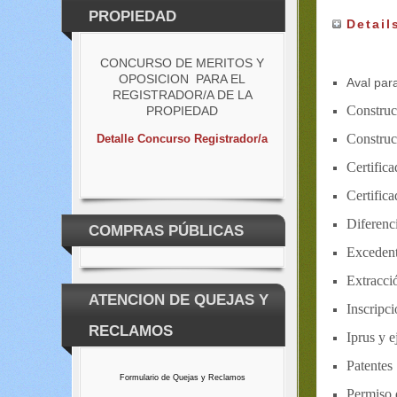
PROPIEDAD
Detail
CONCURSO DE MERITOS Y
OPOSICION PARA EL
Aval para
REGISTRADOR/A DE LA
Construc
PROPIEDAD
Construc
Detalle Concurso Registrador/a
Certif
Certifica
Diferenc
COMPRAS PÚBLICAS
Exceden
Extracció
ATENCION DE QUEJAS Y
Inscripci
RECLAMOS
Iprus y e
Patent
Formulario de Quejas y Reclamos
Permiso 