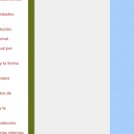
unidades
itución.
sonal.
ual por
 y la forma
tratos
atos de
a la
stitución.
rías internas