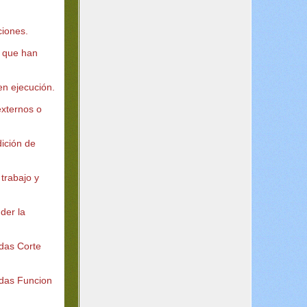
ciones.
s que han
en ejecución.
 externos o
ición de
 trabajo y
der la
adas Corte
adas Funcion