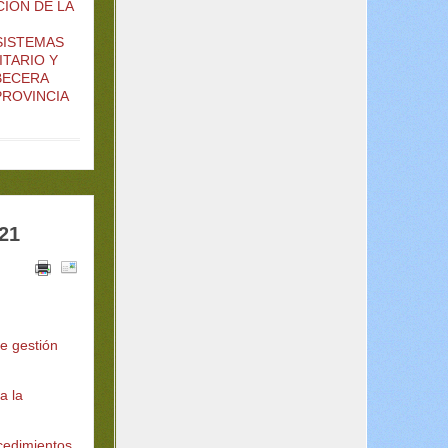
CIÓN DE LA
SISTEMAS
ITARIO Y
BECERA
PROVINCIA
21
de gestión
a la
ocedimientos