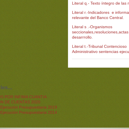
Literal q.- Texto íntegro de las
Literal r.-Indicadores e inform
relevante del Banco Central.
Literal s .-Organismos
seccionales,resoluciones,actas
desarrrollo.
Literal t.-Tribunal Contencioso
Administrativo sentencias ejecu
les...
S POR INFIMA CUANTIA
ON DE CUENTAS 2020
 Ejecución Presupuestaria 2019
 Ejecución Presupuestaria 2014