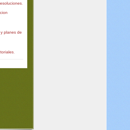
 resoluciones.
acion
 y planes de
toriales.