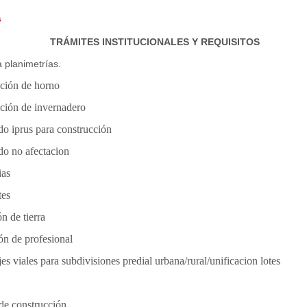
s
TRÁMITES INSTITUCIONALES Y REQUISITOS
 planimetrías.
ción de horno
ción de invernadero
icado iprus para construcción
do no afectacion
ias
tes
n de tierra
ón de profesional
jes viales para subdivisiones predial urbana/rural/unificacion lotes
es
de construcción