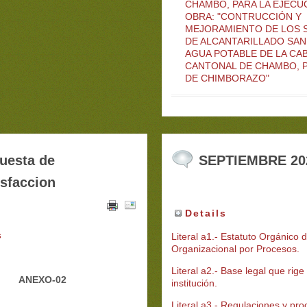
CHAMBO, PARA LA EJECU
OBRA: "CONTRUCCIÓN Y
MEJORAMIENTO DE LOS 
DE ALCANTARILLADO SAN
AGUA POTABLE DE LA CA
CANTONAL DE CHAMBO, 
DE CHIMBORAZO"
uesta de
SEPTIEMBRE 20
isfaccion
Details
s
Literal a1.- Estatuto Orgánico 
Organizacional por Procesos
.
Literal a2.- Base legal que rige 
ANEXO-02
institución.
Literal a3.- Regulaciones y pr