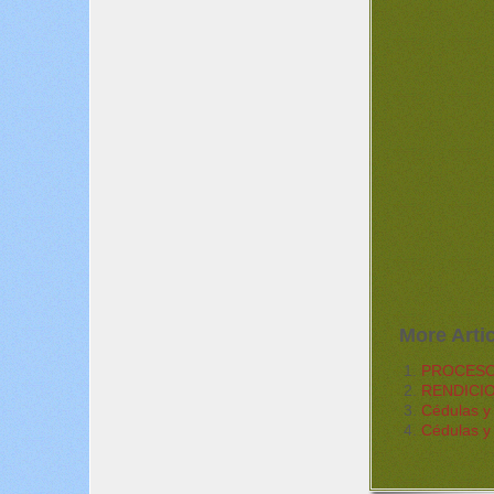
More Artic
PROCESO
RENDICI
Cédulas y
Cédulas y