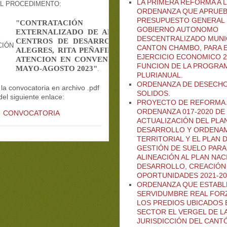
LA PRIMERA REFORMA A L
EL PROCEDIMENTO:
FI-GADCHAMBO-01-23
ORDENANZA QUE APRUEB
PRESUPUESTO GENERAL 
"CONTRATACIÓN DEL SERVICIO
GOBIERNO AUTONOMO
EXTERNALIZADO DE
ALIMENTACIÓN PARA LOS
E
DESCENTRALIZADO MUNIC
CENTROS DE DESARROLLO
INFANTIL CARITAS
CIÓN
CANTON CHAMBO, PARA 
ALEGRES, RITA PEÑAFIEL, MI MUNDO
FELIZ DE
EJERCICIO ECONOMICO 2
ATENCION EN CONVENIO MIES GADM CHAMBO
FUNCION DE LA PROGRA
MAYO-AGOSTO 2023"
.
PLURIANUAL.
ORDENANZA DE DESECH
la convocatoria en archivo .pdf
SOLIDOS.
del siguiente enlace:
PROYECTO DE REFORMA 
ORDENANZA 017-2020 DE
CONVOCATORIA
ACTUALIZACIÓN DEL PLA
DESARROLLO Y ORDENA
TERRITORIAL Y EL PLAN 
GESTIÓN DE SUELO PARA
ALINEACIÓN AL PLAN NAC
DESARROLLO, CREACIÓN
OPORTUNIDADES 2021-20
ORDENANZA QUE ESTABL
SERVIDUMBRE REAL FOR
LOS PREDIOS UBICADOS 
SECTOR EL VERGEL DE L
JURISDICCIÓN DEL CANT