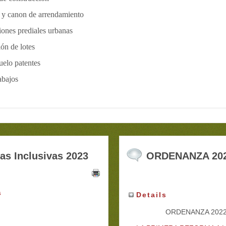
d y canon de arrendamiento
iones prediales urbanas
ón de lotes
uelo patentes
abajos
ias Inclusivas 2023
ORDENANZA 20
s
Details
FERIAS INCLUSIVAS
ORDENANZA 202