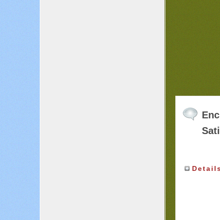
Enc
Sat
Detail