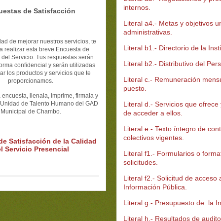
internos.
uestas de Satisfacción
Literal a4.- Metas y objetivos 
administrativas.
dad de mejorar nuestros servicios, te
Literal b1.- Directorio de la Inst
a realizar esta breve Encuesta de
 del Servicio. Tus respuestas serán
Literal b2.- Distributivo del Per
forma confidencial y serán utilizadas
r los productos y servicios que te
Literal c.- Remuneración mens
proporcionamos.
puesto.
 encuesta, llenala, imprime, firmala y
a Unidad de Talento Humano del GAD
Literal d.- Servicios que ofrece
Municipal de Chambo.
de acceder a ellos.
Literal e.- Texto íntegro de con
colectivos vigentes.
e Satisfacción de la Calidad
l Servicio Presencial
Literal f1.- Formularios o form
solicitudes.
Literal f2.- Solicitud de acceso 
Información Pública.
Literal g.- Presupuesto de la In
Literal h.- Resultados de audito